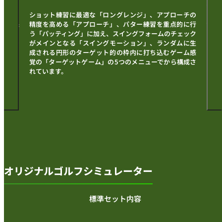
める
イン
アプリ
ショット練習に最適な「ロングレンジ」、アプローチの
のフ
ータを保
精度を高める「アプローチ」、パター練習を重点的に行
、ラウ
う「パッティング」に加え、スイングフォームのチェック
再生や
がメインとなる「スイングモーション」、ランダムに生
成される円形のターゲット的の枠内に打ち込むゲーム感
覚の「ターゲットゲーム」の5つのメニューでから構成さ
れています。
オリジナルゴルフシミュレーター
標準セット内容