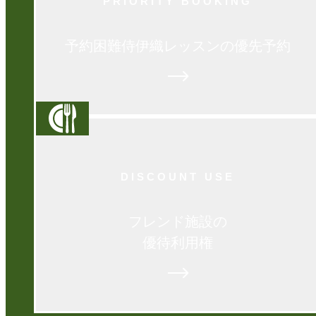
PRIORITY BOOKING
予約困難侍伊織レッ
スンの優先予約
DISCOUNT USE
フレンド施設の
優待利用権